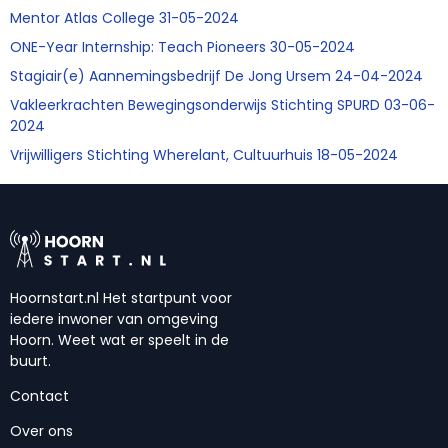
Mentor Atlas College 31-05-2024
ONE-Year Internship: Teach Pioneers 30-05-2024
Stagiair(e) Aannemingsbedrijf De Jong Ursem 24-04-2024
Vakleerkrachten Bewegingsonderwijs Stichting SPURD 03-06-
2024
Vrijwilligers Stichting Wherelant, Cultuurhuis 18-05-2024
Hoornstart.nl Het startpunt voor
iedere inwoner van omgeving
Hoorn. Weet wat er speelt in de
buurt.
Contact
Over ons