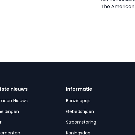
The American
tste nieuws
Informatie
emeen Nieuws
Benzineprijs
meldingen
Gebedstijden
r
Stroomstoring
nementen
Koningsdag