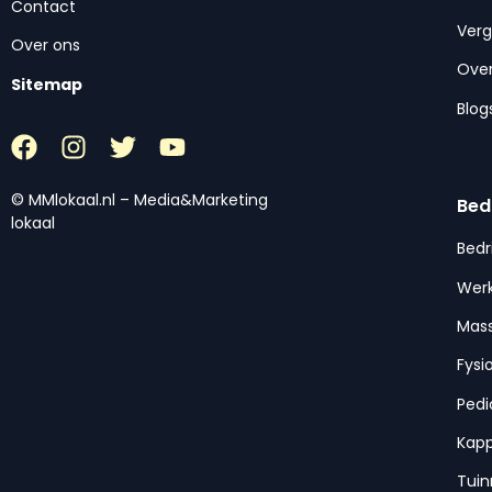
Contact
Ver
Over ons
Over
Sitemap
Blog
© MMlokaal.nl – Media&Marketing
Bed
lokaal
Bedr
Werk
Mas
Fysi
Pedi
Kap
Tui