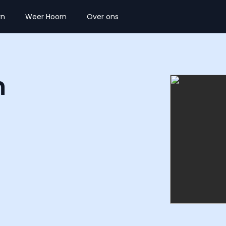
rn
Weer Hoorn
Over ons
n