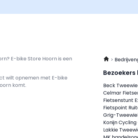
orn? E-bike Store Hoorn is een
Bedrijven
Bezoekers
tact wilt opnemen met
E-bike
Hoorn komt.
Beck Tweewie
Celmar Fietse
Fietsenstunt 
Fietspoint Rui
Grig-Tweewiel
Konijn Cycling
Lakkie Tweewi
MK handelson