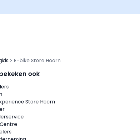
gids
E-bike Store Hoorn
 bekeken ook
lers
n
Experience Store Hoorn
ter
erservice
 Centre
elers
derneming