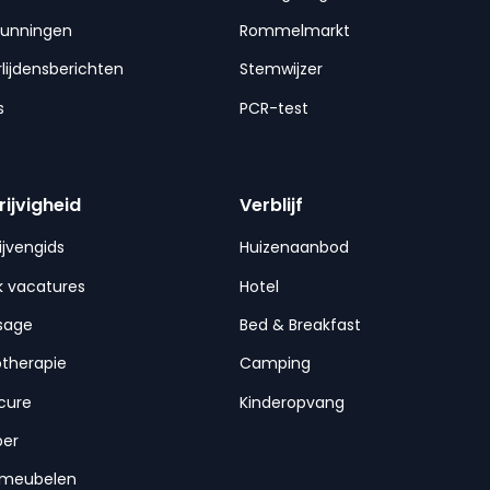
gunningen
Rommelmarkt
lijdensberichten
Stemwijzer
s
PCR-test
rijvigheid
Verblijf
ijvengids
Huizenaanbod
 vacatures
Hotel
sage
Bed & Breakfast
otherapie
Camping
cure
Kinderopvang
per
nmeubelen