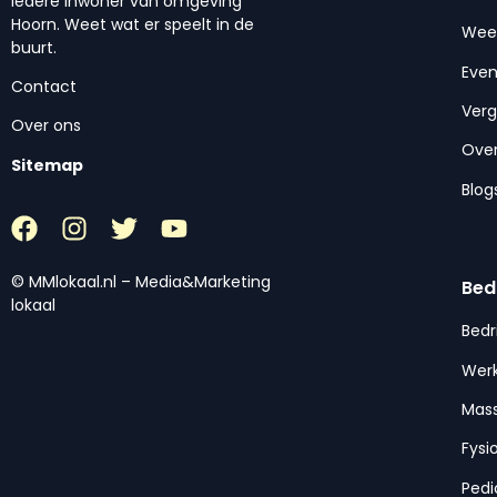
iedere inwoner van omgeving
Hoorn. Weet wat er speelt in de
Wee
buurt.
Eve
Contact
Ver
Over ons
Over
Sitemap
Blog
© MMlokaal.nl – Media&Marketing
Bed
lokaal
Bedr
Werk
Mas
Fysi
Pedi