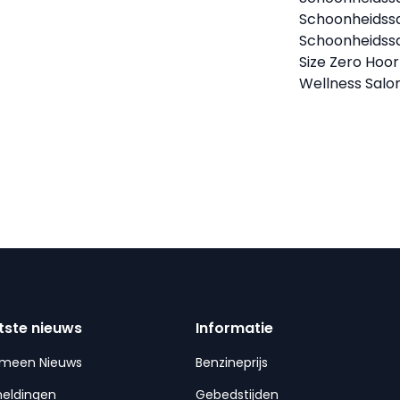
Schoonheidssa
Schoonheidssa
Size Zero Hoo
Wellness Salon
tste nieuws
Informatie
emeen Nieuws
Benzineprijs
meldingen
Gebedstijden