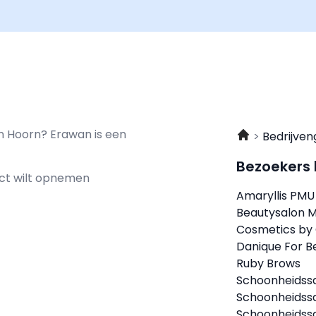
an Hoorn? Erawan is een
Bedrijven
Bezoekers
act wilt opnemen
Amaryllis PMU
Beautysalon Ma
Cosmetics by 
Danique For B
Ruby Brows
Schoonheidss
Schoonheidssa
Schoonheidss