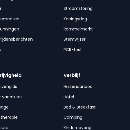
r
Stroomstoring
nementen
Koningsdag
gunningen
Rommelmarkt
lijdensberichten
Stemwijzer
s
PCR-test
rijvigheid
Verblijf
ijvengids
Huizenaanbod
 vacatures
Hotel
sage
Bed & Breakfast
otherapie
Camping
cure
Kinderopvang