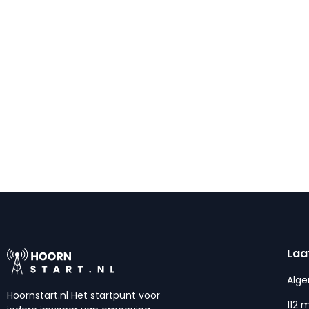
Laa
Alg
Hoornstart.nl Het startpunt voor
112 