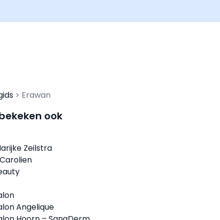
gids
Erawan
 bekeken ook
rijke Zeilstra
Carolien
eauty
alon
lon Angelique
alon Hoorn – SanaDerm