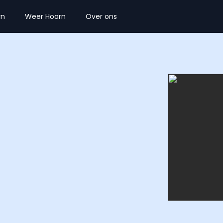
rn
Weer Hoorn
Over ons