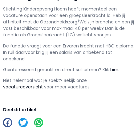
Stichting Kinderopvang Hoorn h
eeft momenteel een
vacature openstaan voor een
groepsleerkracht lc
. Heb jij
affiniteit met de Gezondheidszorg/Welzijn branche en ben jij
Vast
beschikbaar voor maximaal
40 per week? Dan is de
functie als
Groepsleerkracht (LC) wellicht voor jou.
De functie vraagt voor een
Ervaren kracht met
HBO
diploma.
In ruil daarvoor krijg jij een salaris van
onbekend
tot
onbekend.
Geïnteresseerd geraakt en d
irect solliciteren? Klik
hier
.
Niet helemaal wat je zoekt? Bekijk onze
vacatureoverzicht
voor meer vacatures.
Deel dit artikel