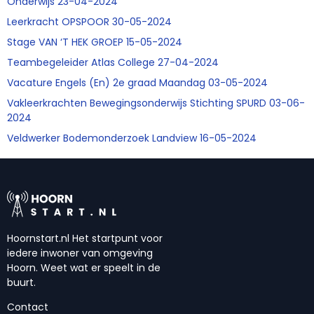
Onderwijs 23-04-2024
Leerkracht OPSPOOR 30-05-2024
Stage VAN ‘T HEK GROEP 15-05-2024
Teambegeleider Atlas College 27-04-2024
Vacature Engels (En) 2e graad Maandag 03-05-2024
Vakleerkrachten Bewegingsonderwijs Stichting SPURD 03-06-
2024
Veldwerker Bodemonderzoek Landview 16-05-2024
Hoornstart.nl Het startpunt voor
iedere inwoner van omgeving
Hoorn. Weet wat er speelt in de
buurt.
Contact