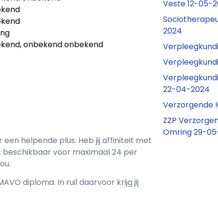
Veste 12-05-
ekend
Sociotherapeu
ekend
2024
ing
kend, onbekend onbekend
Verpleegkundi
Verpleegkundi
Verpleegkundi
22-04-2024
s
Verzorgende I
ZZP Verzorgen
Omring 29-05
r een
helpende plus
. Heb jij affiniteit met
t
beschikbaar voor maximaal
24 per
ou.
MAVO
diploma. In ruil daarvoor krijg jij