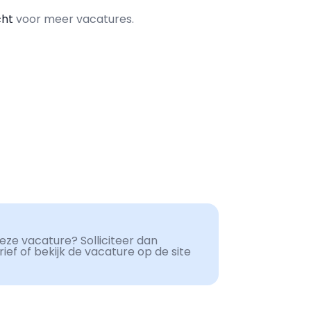
cht
voor meer vacatures.
ze vacature? Solliciteer dan
ef of bekijk de vacature op de site