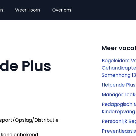
rn
Weer Hoorn
Over ons
Meer vacat
de Plus
Begeleiders V
Gehandicapte
Samenhang 1
Helpende Plu
Manager Leek
Pedagogisch 
Kinderopvang
sport/Opslag/Distributie
Persoonlijk B
Preventieassis
kend onbekend