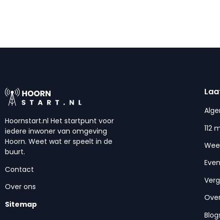
Laa
Alg
Hoornstart.nl Het startpunt voor
112 
iedere inwoner van omgeving
Hoorn. Weet wat er speelt in de
Wee
buurt.
Eve
Contact
Ver
Over ons
Over
Sitemap
Blog