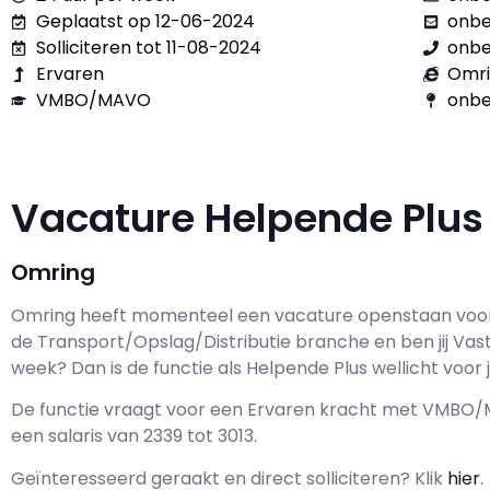
Geplaatst op 12-06-2024
onb
Solliciteren tot 11-08-2024
onb
Ervaren
Omr
VMBO/MAVO
onbe
Vacature Helpende Plu
Omring
Omring h
eeft momenteel een vacature openstaan voo
de Transport/Opslag/Distributie branche en ben jij
Vas
week? Dan is de functie als
Helpende Plus wellicht voor j
De functie vraagt voor een
Ervaren kracht met
VMBO/
een salaris van
2339
tot
3013.
Geïnteresseerd geraakt en d
irect solliciteren? Klik
hier
.