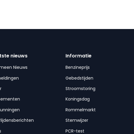
tste nieuws
Informatie
emeen Nieuws
Benzineprijs
meldingen
Gebedstijden
r
Stroomstoring
nementen
Koningsdag
gunningen
Rommelmarkt
lijdensberichten
Stemwijzer
s
PCR-test