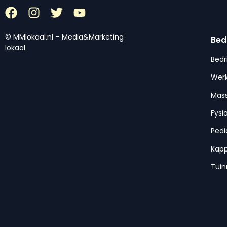
© MMlokaal.nl – Media&Marketing
Bed
lokaal
Bedr
Werk
Mas
Fysi
Pedi
Kap
Tui