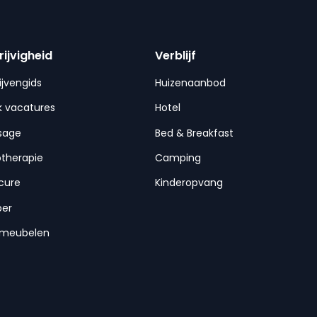
rijvigheid
Verblijf
ijvengids
Huizenaanbod
 vacatures
Hotel
sage
Bed & Breakfast
otherapie
Camping
cure
Kinderopvang
per
nmeubelen