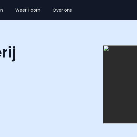
rn
Weer Hoorn
Over ons
rij