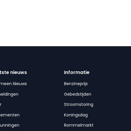
tste nieuws
Informatie
emeen Nieuws
Benzineprijs
meldingen
Gebedstijden
r
Stroomstoring
nementen
Koningsdag
gunningen
Rommelmarkt