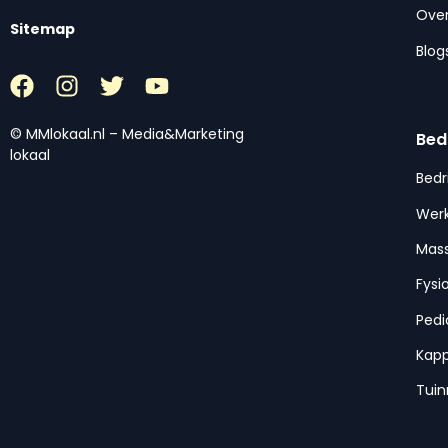
Over
Sitemap
Blog
© MMlokaal.nl – Media&Marketing
Bed
lokaal
Bedr
Werk
Mas
Fysi
Pedi
Kap
Tui