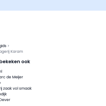
gids
lagerij Karam
 bekeken ook
nl
arc de Meijer
e
ij zaak vol smaak
dijk
 Oever