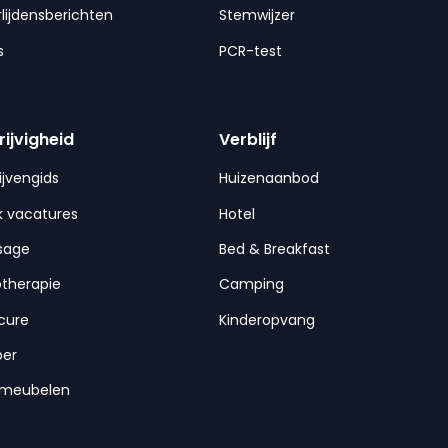
lijdensberichten
Stemwijzer
s
PCR-test
rijvigheid
Verblijf
ijvengids
Huizenaanbod
 vacatures
Hotel
sage
Bed & Breakfast
otherapie
Camping
cure
Kinderopvang
per
nmeubelen