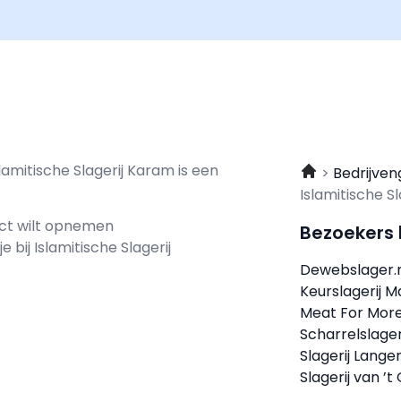
lamitische Slagerij Karam is een
Bedrijven
Islamitische S
act wilt opnemen
Bezoekers
e bij Islamitische Slagerij
Dewebslager.
Keurslagerij M
Meat For Mor
Scharrelslager
Slagerij Langen
Slagerij van ’t