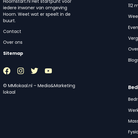
Hoornstart.nl Het startpunt voor
112 
iedere inwoner van omgeving
Hoorn. Weet wat er speelt in de
Wee
buurt.
Eve
Contact
Ver
Over ons
Over
Sitemap
Blog
© MMlokaal.nl – Media&Marketing
Bed
lokaal
Bedr
Werk
Mas
Fysi