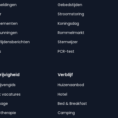
meldingen
Gebedstijden
r
Stroomstoring
nementen
Koningsdag
gunningen
Rommelmarkt
lijdensberichten
Stemwijzer
s
PCR-test
rijvigheid
Verblijf
ijvengids
Huizenaanbod
 vacatures
Hotel
sage
Bed & Breakfast
otherapie
Camping