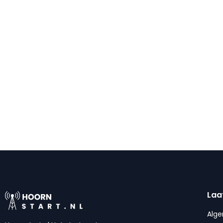
Laa
Alg