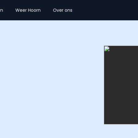
rn
Weer Hoorn
Over ons