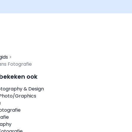
gids
ns Fotografie
 bekeken ook
tography & Design
 Photo/Graphics
a
otografie
afie
raphy
Fotografie