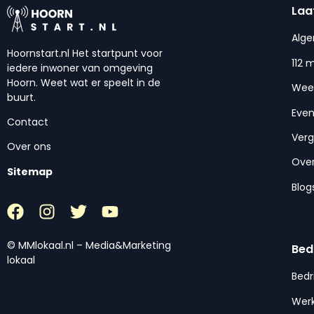
Laa
Alg
Hoornstart.nl Het startpunt voor
112 
iedere inwoner van omgeving
Hoorn. Weet wat er speelt in de
Wee
buurt.
Eve
Contact
Ver
Over ons
Over
Sitemap
Blog
© MMlokaal.nl – Media&Marketing
Bed
lokaal
Bedr
Werk