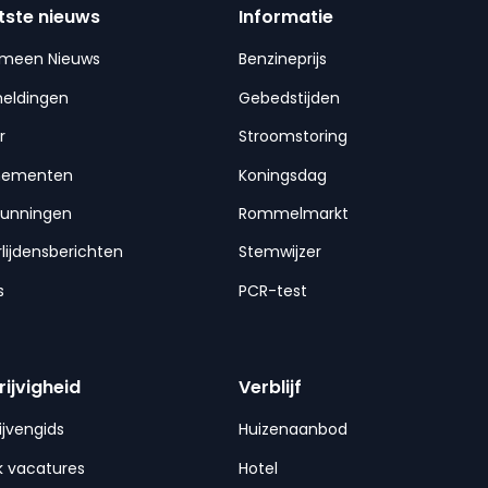
tste nieuws
Informatie
emeen Nieuws
Benzineprijs
meldingen
Gebedstijden
r
Stroomstoring
nementen
Koningsdag
gunningen
Rommelmarkt
lijdensberichten
Stemwijzer
s
PCR-test
rijvigheid
Verblijf
ijvengids
Huizenaanbod
 vacatures
Hotel