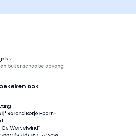
gids
 en buitenschoolse opvang
 bekeken ook
pvang
lijf Berend Botje Hoorn-
rd
 “De Wervelwind”
Sportify Kids BSO Always