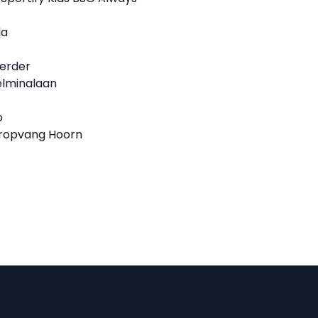
la
erder
elminalaan
o
eropvang Hoorn