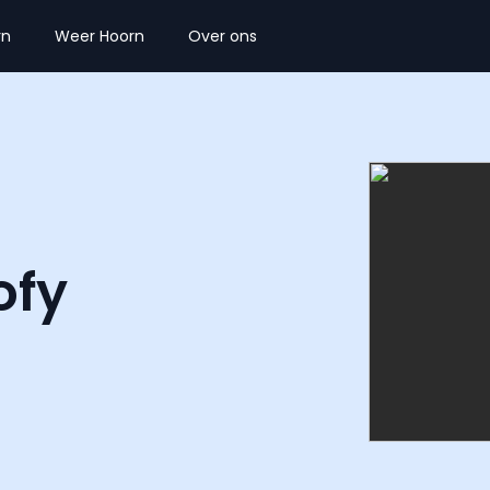
rn
Weer Hoorn
Over ons
ofy