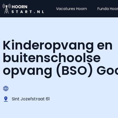
Vacatures Hoorn
Funda Hoo
Kinderopvang en
buitenschoolse
opvang (BSO) Go
Sint Jozefstraat 61