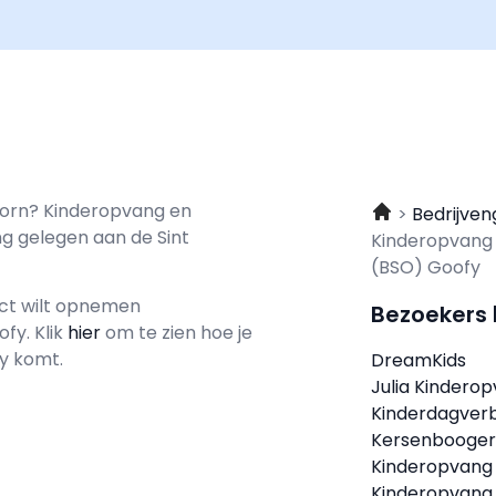
oorn? Kinderopvang en
Bedrijven
g gelegen aan de Sint
Kinderopvang
(BSO) Goofy
act wilt opnemen
Bezoekers
ofy.
Klik
hier
om te zien hoe je
y komt.
DreamKids
Julia Kindero
Kinderdagverb
Kersenbooge
Kinderopvang
Kinderopvang 