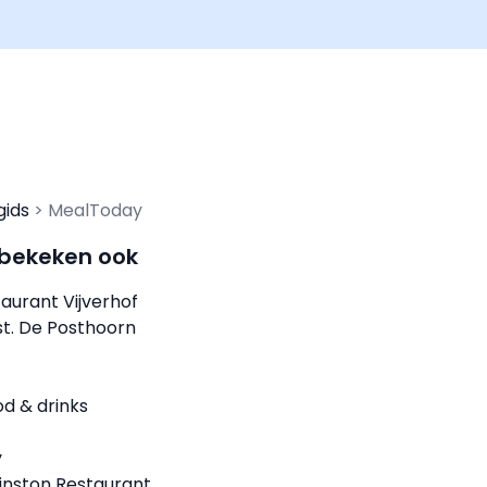
gids
MealToday
 bekeken ook
aurant Vijverhof
st. De Posthoorn
od & drinks
y
inston Restaurant