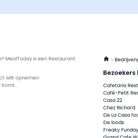
rn? MealToday is een Restaurant
Bedrijven
Bezoekers
act wilt opnemen
y komt.
Cafetaria Rest
Café-Petit Re
Casa 22
Chez Richard
De La Casa fo
De loods
Freaky Funda
Grand Cafe W