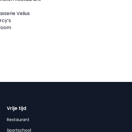
sserie Velius
rcy’s
Room
Vrije tijd
Restaurant
Sportschool