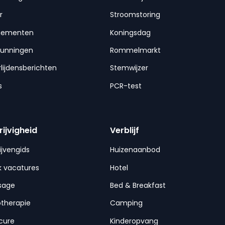
r
Stroomstoring
nementen
Koningsdag
gunningen
Rommelmarkt
lijdensberichten
Stemwijzer
s
PCR-test
rijvigheid
Verblijf
ijvengids
Huizenaanbod
 vacatures
Hotel
sage
Bed & Breakfast
otherapie
Camping
cure
Kinderopvang