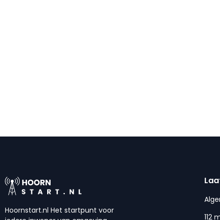
Laa
Alg
Hoornstart.nl Het startpunt voor
112 