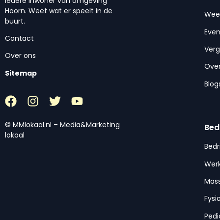
iedere inwoner van omgeving
Hoorn. Weet wat er speelt in de
Wee
buurt.
Eve
Contact
Ver
Over ons
Over
Sitemap
Blog
© MMlokaal.nl – Media&Marketing
Bed
lokaal
Bedr
Werk
Mas
Fysi
Pedi