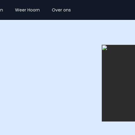
rn
Weer Hoorn
Over ons