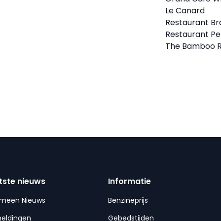
Le Canard
Restaurant Bra
Restaurant Pe
The Bamboo 
tste nieuws
Informatie
emeen Nieuws
Benzineprijs
meldingen
Gebedstijden