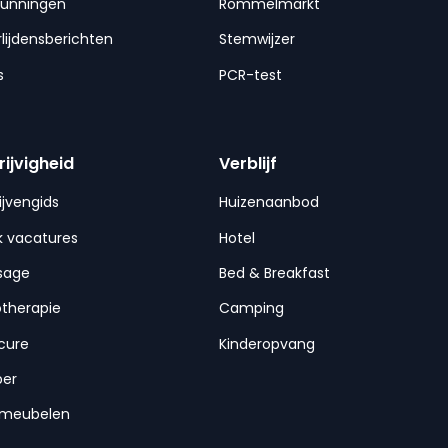
gunningen
Rommelmarkt
lijdensberichten
Stemwijzer
s
PCR-test
rijvigheid
Verblijf
ijvengids
Huizenaanbod
 vacatures
Hotel
sage
Bed & Breakfast
otherapie
Camping
cure
Kinderopvang
per
nmeubelen