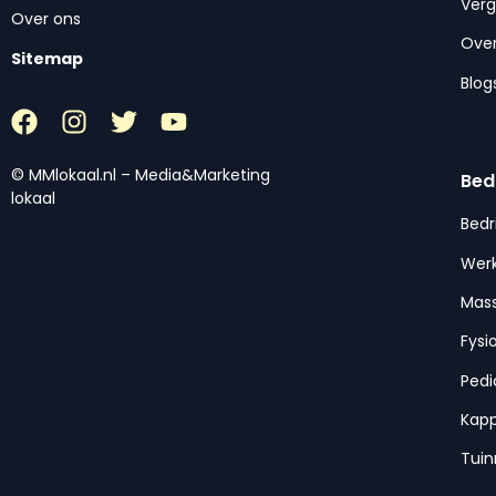
Ver
Over ons
Over
Sitemap
Blog
© MMlokaal.nl – Media&Marketing
Bed
lokaal
Bedr
Werk
Mas
Fysi
Pedi
Kap
Tui