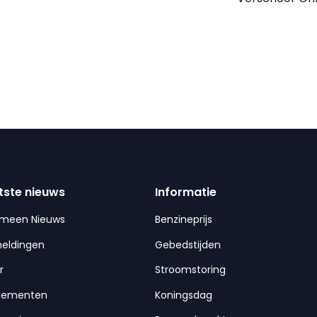
tste nieuws
Informatie
emeen Nieuws
Benzineprijs
meldingen
Gebedstijden
r
Stroomstoring
nementen
Koningsdag