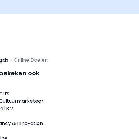
gids
Online Doelen
 bekeken ook
orts
Cultuurmarketeer
l B.V.
ancy & Innovation
ine