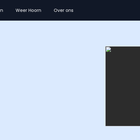
rn
Weer Hoorn
Over ons