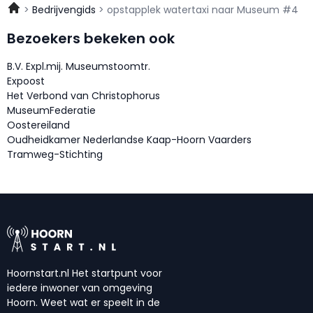
Bedrijvengids
opstapplek watertaxi naar Museum #4
Bezoekers bekeken ook
B.V. Expl.mij. Museumstoomtr.
Expoost
Het Verbond van Christophorus
MuseumFederatie
Oostereiland
Oudheidkamer Nederlandse Kaap-Hoorn Vaarders
Tramweg-Stichting
Hoornstart.nl Het startpunt voor
iedere inwoner van omgeving
Hoorn. Weet wat er speelt in de