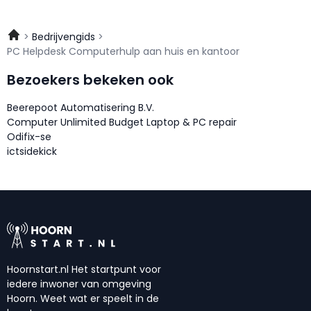
Bedrijvengids
PC Helpdesk Computerhulp aan huis en kantoor
Bezoekers bekeken ook
Beerepoot Automatisering B.V.
Computer Unlimited Budget Laptop & PC repair
Odifix-se
ictsidekick
Hoornstart.nl Het startpunt voor
iedere inwoner van omgeving
Hoorn. Weet wat er speelt in de