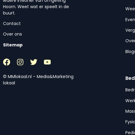
iedere inwoner van omgeving
Hoorn. Weet wat er speelt in de
Wee
buurt.
Eve
Contact
Ver
Over ons
Over
Sitemap
Blog
© MMlokaal.nl – Media&Marketing
Bed
lokaal
Bedr
Werk
Mas
Fysi
Pedi