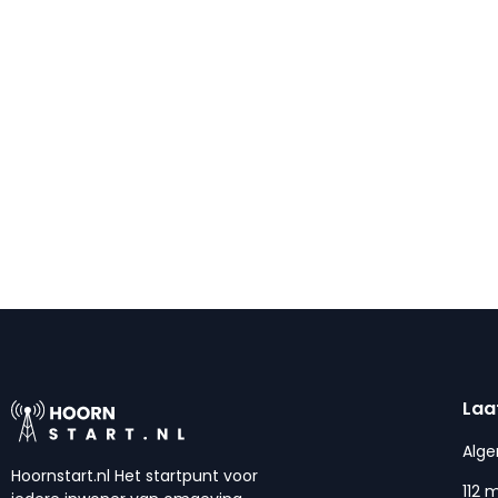
Laa
Alg
Hoornstart.nl Het startpunt voor
112 