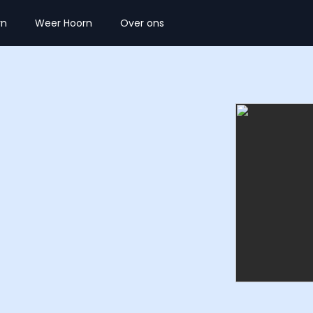
rn
Weer Hoorn
Over ons