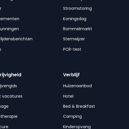
r
Stroomstoring
nementen
Koningsdag
gunningen
Rommelmarkt
lijdensberichten
Stemwijzer
s
PCR-test
rijvigheid
Verblijf
ijvengids
Huizenaanbod
 vacatures
Hotel
sage
Bed & Breakfast
otherapie
Camping
cure
Kinderopvang