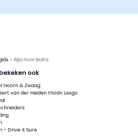
gids
Rijschool Balta
 bekeken ook
ol Hoorn & Zwaag
 Gert van der Heiden thodn Lesgo
Rai
Schneiders
ling
n
n – Drive 4 Sure