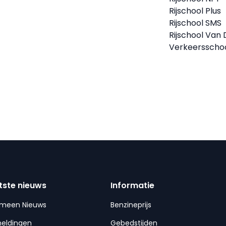
Rijschool Plus
Rijschool SMS
Rijschool Van
Verkeersschoo
tste nieuws
Informatie
emeen Nieuws
Benzineprijs
meldingen
Gebedstijden