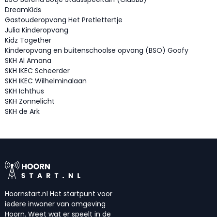
DreamKids
Gastouderopvang Het Pretlettertje
Julia Kinderopvang
Kidz Together
Kinderopvang en buitenschoolse opvang (BSO) Goofy
SKH Al Amana
SKH IKEC Scheerder
SKH IKEC Wilhelminalaan
SKH Ichthus
SKH Zonnelicht
SKH de Ark
Hoornstart.nl Het startpunt voor
iedere inwoner van omgeving
Hoorn. Weet wat er speelt in de