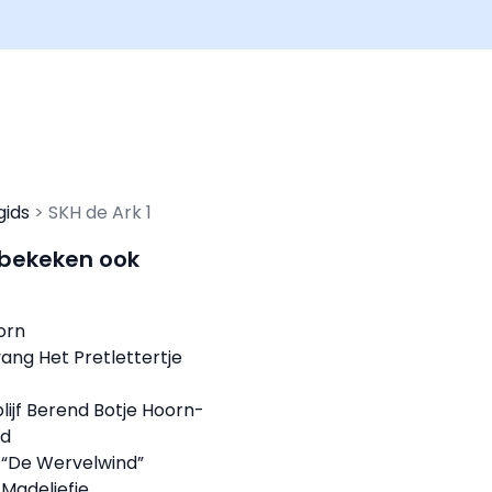
gids
SKH de Ark 1
 bekeken ook
orn
ng Het Pretlettertje
lijf Berend Botje Hoorn-
rd
 “De Wervelwind”
Madeliefje