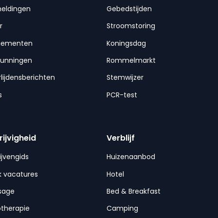
meldingen
Gebedstijden
r
Stroomstoring
nementen
Koningsdag
gunningen
Rommelmarkt
lijdensberichten
Stemwijzer
s
PCR-test
rijvigheid
Verblijf
ijvengids
Huizenaanbod
 vacatures
Hotel
sage
Bed & Breakfast
otherapie
Camping