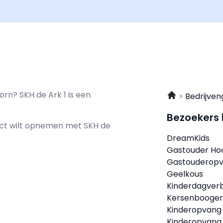
rn? SKH de Ark 1 is een
Bedrijven
Bezoekers
tact wilt opnemen met
SKH de
DreamKids
Gastouder Ho
Gastouderopva
Geelkous
Kinderdagverb
Kersenbooge
Kinderopvang
Kinderopvang 