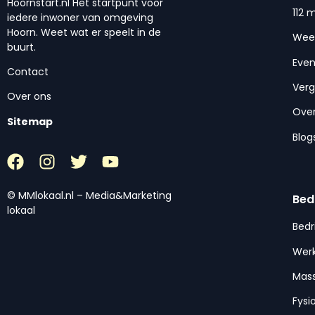
Hoornstart.nl Het startpunt voor
112 
iedere inwoner van omgeving
Hoorn. Weet wat er speelt in de
Wee
buurt.
Eve
Contact
Ver
Over ons
Over
Sitemap
Blog
© MMlokaal.nl – Media&Marketing
Bed
lokaal
Bedr
Werk
Mas
Fysi