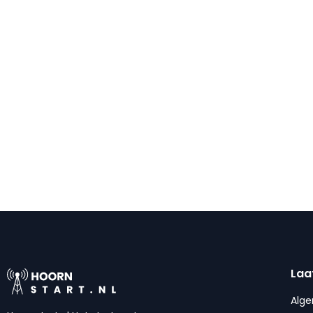
Laa
Alg