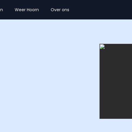
rn
Weer Hoorn
Over ons