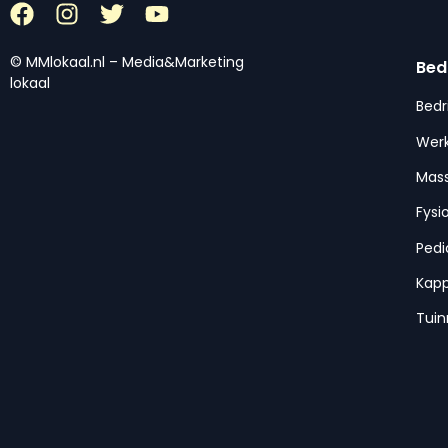
© MMlokaal.nl – Media&Marketing
Bed
lokaal
Bedr
Werk
Mas
Fysi
Pedi
Kap
Tui