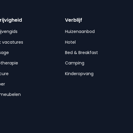
rijvigheid
Verblijf
ijvengids
Huizenaanbod
 vacatures
Hotel
sage
Bed & Breakfast
otherapie
Camping
cure
Kinderopvang
per
nmeubelen