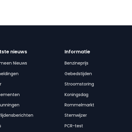
tste nieuws
Informatie
emeen Nieuws
Benzineprijs
meldingen
Gebedstijden
r
Stroomstoring
nementen
Koningsdag
gunningen
Rommelmarkt
lijdensberichten
Stemwijzer
s
PCR-test