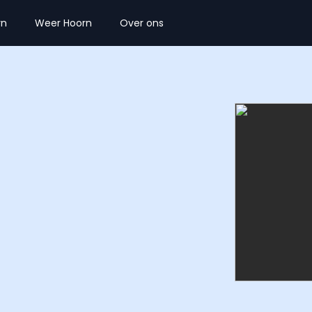
rn
Weer Hoorn
Over ons