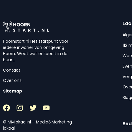
Laa
Alg
Hoornstart.nl Het startpunt voor
112 
iedere inwoner van omgeving
Hoorn. Weet wat er speelt in de
Wee
buurt.
Eve
Contact
Ver
Over ons
Over
Sitemap
Blog
© MMlokaal.nl – Media&Marketing
Bed
lokaal