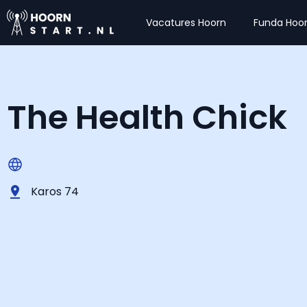
Vacatures Hoorn
Funda Hoo
The Health Chick
Karos 74