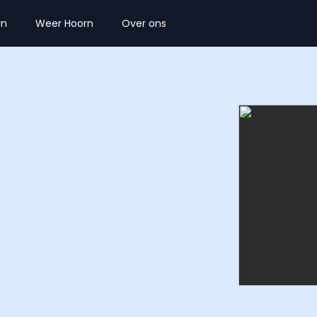
rn
Weer Hoorn
Over ons