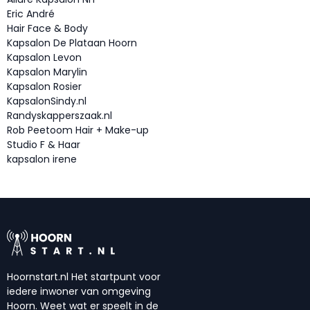
Eric André
Hair Face & Body
Kapsalon De Plataan Hoorn
Kapsalon Levon
Kapsalon Marylin
Kapsalon Rosier
KapsalonSindy.nl
Randyskapperszaak.nl
Rob Peetoom Hair + Make-up
Studio F & Haar
kapsalon irene
Hoornstart.nl Het startpunt voor
iedere inwoner van omgeving
Hoorn. Weet wat er speelt in de