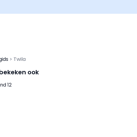
gids
Twila
 bekeken ook
nd 12