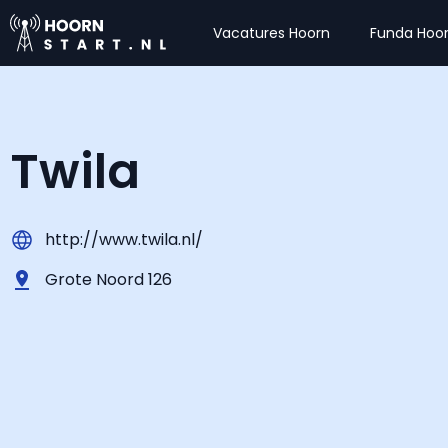
Vacatures Hoorn
Funda Hoo
Twila
http://www.twila.nl/
Grote Noord 126