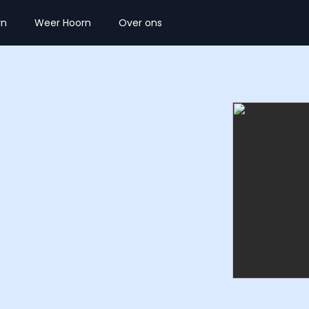
rn
Weer Hoorn
Over ons