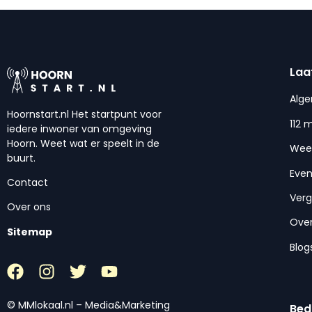
Laa
Alg
Hoornstart.nl Het startpunt voor
112 
iedere inwoner van omgeving
Hoorn. Weet wat er speelt in de
Wee
buurt.
Eve
Contact
Ver
Over ons
Over
Sitemap
Blog
© MMlokaal.nl – Media&Marketing
Bed