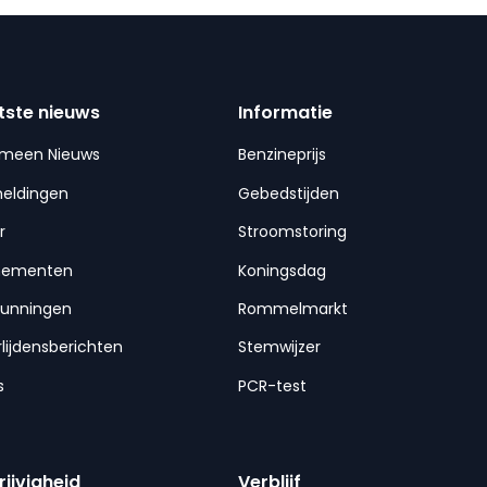
tste nieuws
Informatie
emeen Nieuws
Benzineprijs
meldingen
Gebedstijden
r
Stroomstoring
nementen
Koningsdag
gunningen
Rommelmarkt
lijdensberichten
Stemwijzer
s
PCR-test
rijvigheid
Verblijf