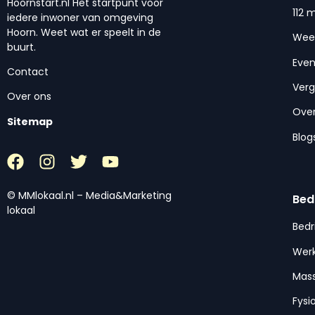
Hoornstart.nl Het startpunt voor
112 
iedere inwoner van omgeving
Hoorn. Weet wat er speelt in de
Wee
buurt.
Eve
Contact
Ver
Over ons
Over
Sitemap
Blog
© MMlokaal.nl – Media&Marketing
Bed
lokaal
Bedr
Werk
Mas
Fysi