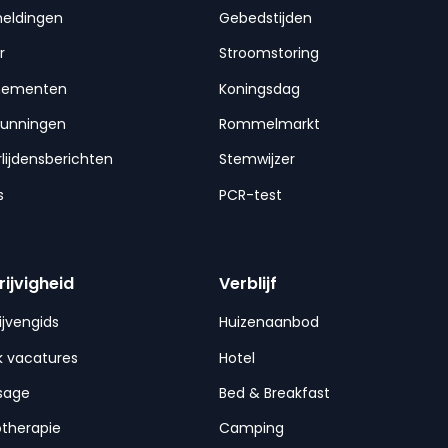
meldingen
Gebedstijden
r
Stroomstoring
nementen
Koningsdag
gunningen
Rommelmarkt
lijdensberichten
Stemwijzer
s
PCR-test
rijvigheid
Verblijf
ijvengids
Huizenaanbod
 vacatures
Hotel
sage
Bed & Breakfast
otherapie
Camping