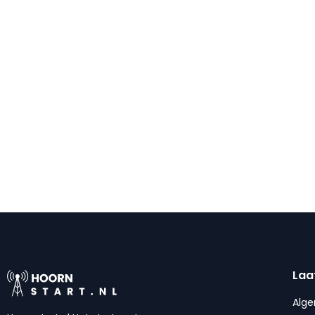
Laa
Alg