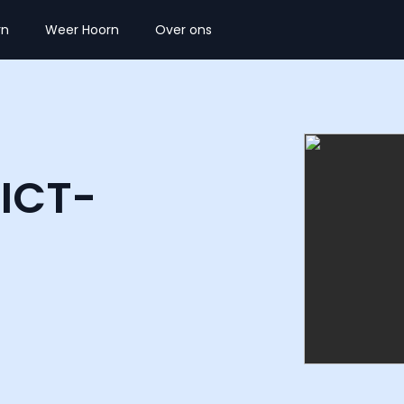
rn
Weer Hoorn
Over ons
ICT-