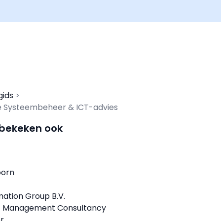
gids
e Systeembeheer & ICT-advies
 bekeken ook
oorn
mation Group B.V.
T Management Consultancy
r