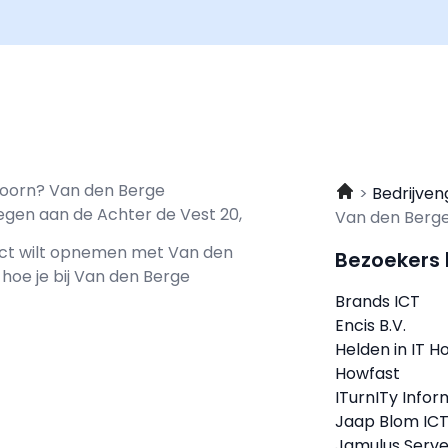
 Hoorn? Van den Berge
Bedrijven
egen aan de Achter de Vest 20,
Van den Berg
tact wilt opnemen met
Van den
Bezoekers
 hoe je bij Van den Berge
Brands ICT
Encis B.V.
Helden in IT H
Howfast
ITurnITy Infor
Jaap Blom IC
Jamulus Serve