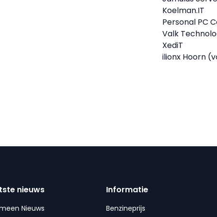
Koelman.IT
Personal PC C
Valk Technolo
XediT
ilionx Hoorn (v
tste nieuws
Informatie
emeen Nieuws
Benzineprijs