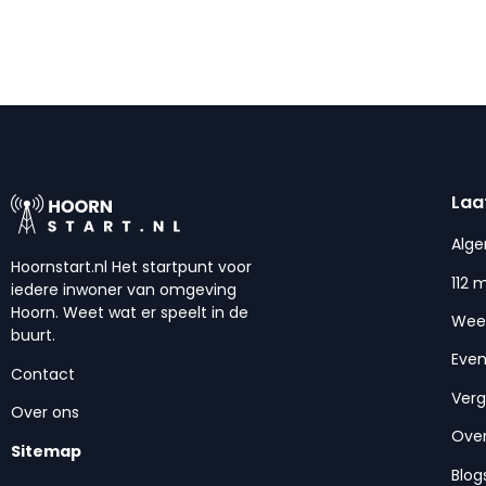
Laa
Alg
Hoornstart.nl Het startpunt voor
112 
iedere inwoner van omgeving
Hoorn. Weet wat er speelt in de
Wee
buurt.
Eve
Contact
Ver
Over ons
Over
Sitemap
Blog