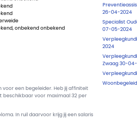
Preventieassis
ekend
26-04-2024
ekend
erweide
Specialist O
kend, onbekend onbekend
07-05-2024
Verpleegkundi
2024
Verpleegkundi
Zwaag 30-04
Verpleegkund
Woonbegeleid
n voor een
begeleider
. Heb jij affiniteit
t
beschikbaar voor maximaal
32 per
loma. In ruil daarvoor krijg jij een salaris