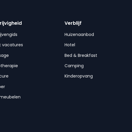
rijvigheid
Verblijf
ijvengids
Huizenaanbod
 vacatures
Hotel
sage
Bed & Breakfast
otherapie
Camping
cure
Kinderopvang
per
nmeubelen