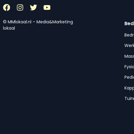
© MMlokaal.nl – Media&Marketing
Bed
lokaal
Bedr
Werk
Mas
Fysi
Pedi
Kap
Tui