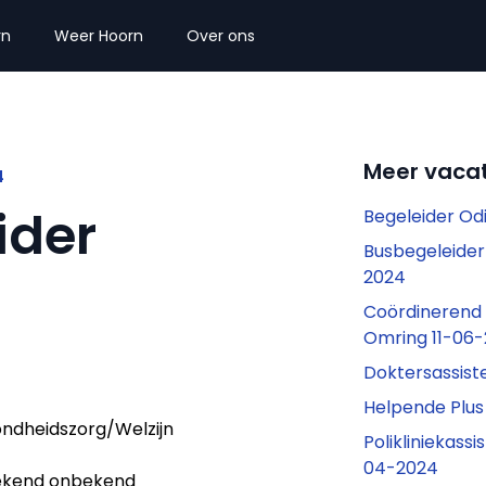
rn
Weer Hoorn
Over ons
Meer vacat
4
ider
Begeleider O
Busbegeleider
2024
Coördinerend 
Omring 11-06
Doktersassis
Helpende Plu
ndheidszorg/Welzijn
Polikliniekassi
04-2024
kend onbekend