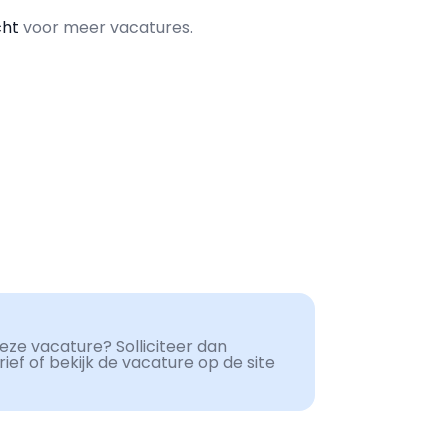
cht
voor meer vacatures.
ze vacature? Solliciteer dan
ef of bekijk de vacature op de site