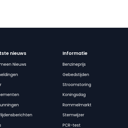
tste nieuws
Informatie
emeen Nieuws
Benzineprijs
meldingen
Gebedstijden
r
Stroomstoring
nementen
Koningsdag
gunningen
Rommelmarkt
lijdensberichten
Stemwijzer
s
PCR-test