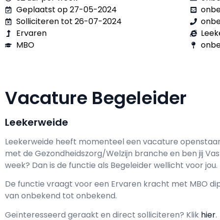
Geplaatst op 27-05-2024
onb
Solliciteren tot 26-07-2024
onb
Ervaren
Leek
MBO
onbe
Vacature Begeleider
Leekerweide
Leekerweide h
eeft momenteel een vacature openstaa
met de Gezondheidszorg/Welzijn branche en ben jij
Vas
week? Dan is de functie als
Begeleider wellicht voor jou.
De functie vraagt voor een
Ervaren kracht met
MBO
dip
van
onbekend
tot
onbekend.
Geïnteresseerd geraakt en d
irect solliciteren? Klik
hier
.