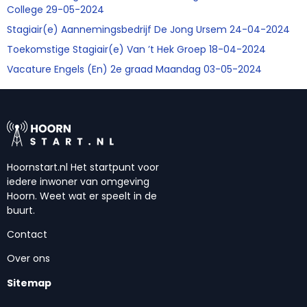
College 29-05-2024
Stagiair(e) Aannemingsbedrijf De Jong Ursem 24-04-2024
Toekomstige Stagiair(e) Van ’t Hek Groep 18-04-2024
Vacature Engels (En) 2e graad Maandag 03-05-2024
Hoornstart.nl Het startpunt voor
iedere inwoner van omgeving
Hoorn. Weet wat er speelt in de
buurt.
Contact
Over ons
Sitemap