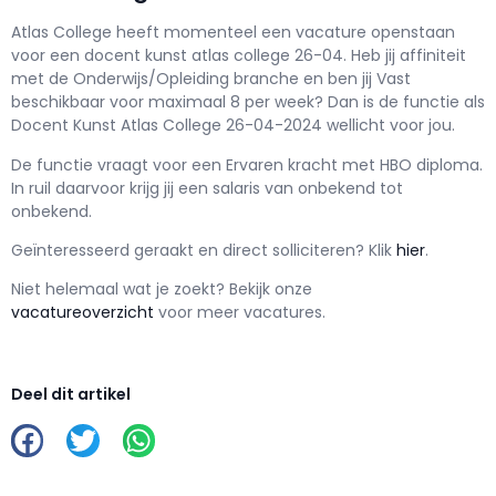
Atlas College h
eeft momenteel een vacature openstaan
voor een
docent kunst atlas college 26-04
. Heb jij affiniteit
met de Onderwijs/Opleiding branche en ben jij
Vast
beschikbaar voor maximaal
8 per week? Dan is de functie als
Docent Kunst Atlas College 26-04-2024 wellicht voor jou.
De functie vraagt voor een
Ervaren kracht met
HBO
diploma.
In ruil daarvoor krijg jij een salaris van
onbekend
tot
onbekend.
Geïnteresseerd geraakt en d
irect solliciteren? Klik
hier
.
Niet helemaal wat je zoekt? Bekijk onze
vacatureoverzicht
voor meer vacatures.
Deel dit artikel