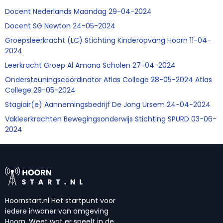
Docent Nederlands Maandag 29-04-2024
Docent SG Newton 24-05-2024
Groepsleerkracht (LC) Stichting Kinderopvang Hoorn 11-04-
2024
Leerkracht Groep Al Amana Scholen 27-04-2024
Ondersteuningscoördinator Atlas College 28-05-2024 Atlas
College 29-05-2024
Stagiair(e) Aannemingsbedrijf De Jong Ursem 24-04-2024
Vakleerkrachten Bewegingsonderwijs Stichting SPURD 03-06-
2024
Hoornstart.nl Het startpunt voor
iedere inwoner van omgeving
Hoorn. Weet wat er speelt in de