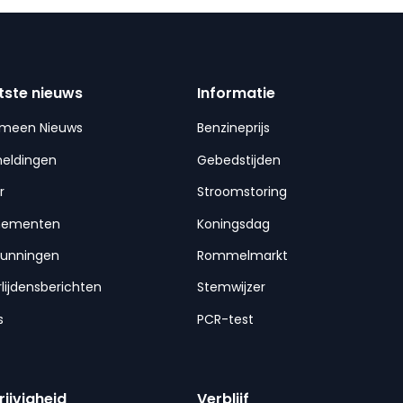
tste nieuws
Informatie
emeen Nieuws
Benzineprijs
meldingen
Gebedstijden
r
Stroomstoring
nementen
Koningsdag
gunningen
Rommelmarkt
lijdensberichten
Stemwijzer
s
PCR-test
rijvigheid
Verblijf