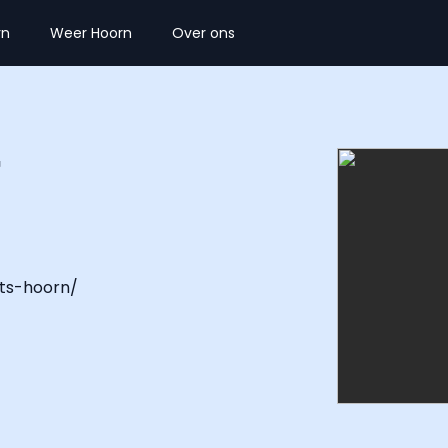
rn
Weer Hoorn
Over ons
f
rts-hoorn/