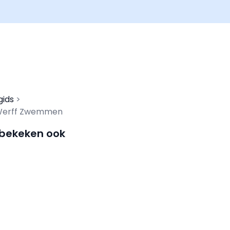
gids
r Werff Zwemmen
 bekeken ook