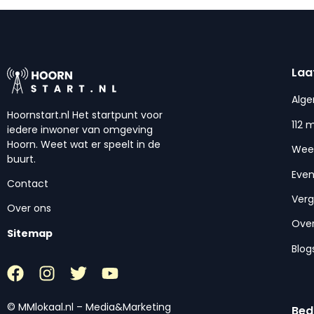
Laa
Alg
Hoornstart.nl Het startpunt voor
112 
iedere inwoner van omgeving
Hoorn. Weet wat er speelt in de
Wee
buurt.
Eve
Contact
Ver
Over ons
Over
Sitemap
Blog
© MMlokaal.nl – Media&Marketing
Bed