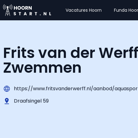
Vacatures Hoorn
Funda Hoo
Frits van der Werf
Zwemmen
https://www.fritsvanderwerff.nl/aanbod/aquaspo
Draafsingel 59