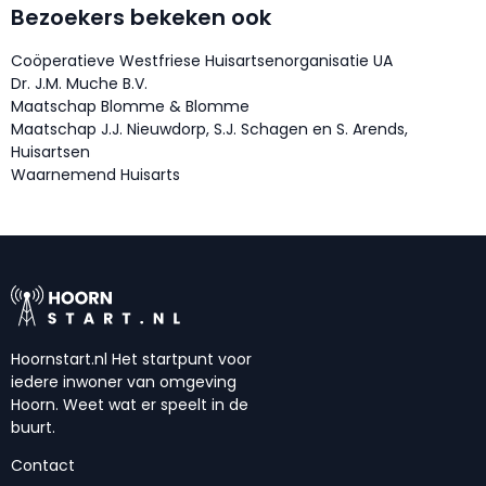
Bezoekers bekeken ook
Coöperatieve Westfriese Huisartsenorganisatie UA
Dr. J.M. Muche B.V.
Maatschap Blomme & Blomme
Maatschap J.J. Nieuwdorp, S.J. Schagen en S. Arends,
Huisartsen
Waarnemend Huisarts
Hoornstart.nl Het startpunt voor
iedere inwoner van omgeving
Hoorn. Weet wat er speelt in de
buurt.
Contact