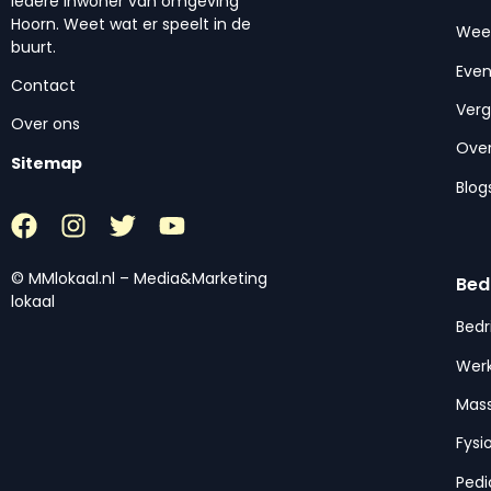
iedere inwoner van omgeving
Hoorn. Weet wat er speelt in de
Wee
buurt.
Eve
Contact
Ver
Over ons
Over
Sitemap
Blog
© MMlokaal.nl – Media&Marketing
Bed
lokaal
Bedr
Werk
Mas
Fysi
Pedi