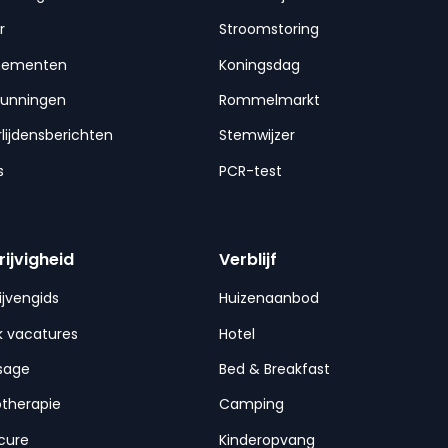
r
Stroomstoring
nementen
Koningsdag
gunningen
Rommelmarkt
lijdensberichten
Stemwijzer
s
PCR-test
rijvigheid
Verblijf
ijvengids
Huizenaanbod
 vacatures
Hotel
sage
Bed & Breakfast
otherapie
Camping
cure
Kinderopvang