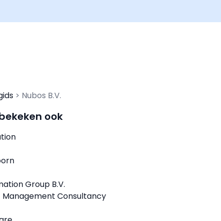
gids
Nubos B.V.
 bekeken ook
tion
oorn
mation Group B.V.
T Management Consultancy
are