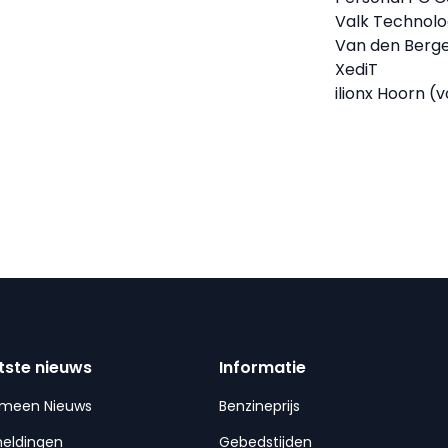
Valk Technolo
Van den Berg
XediT
ilionx Hoorn (v
tste nieuws
Informatie
emeen Nieuws
Benzineprijs
meldingen
Gebedstijden