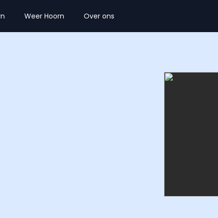
rn
Weer Hoorn
Over ons