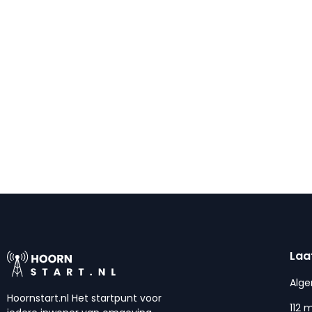
Laa
Alg
Hoornstart.nl Het startpunt voor
112 