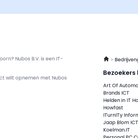
oorn? Nubos B.V. is een IT-
Bedrijven
Bezoekers
tact wilt opnemen met
Nubos
Art Of Automa
Brands ICT
Helden in IT H
Howfast
ITurnITy Infor
Jaap Blom IC
Koelman.IT
Personal PC C