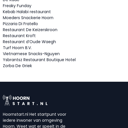
Freaky Funday
Kebab Halabi restaurant
Moeders Snackerie Hoorn
Pizzaria Di Fratello
Restaurant De Keizerskroon
Restaurant Kroft
Restaurant d’Oude Waegh
Turf Hoorn B.V.
Vietnamese Snacks-Nguyen
Ysbrantsz Restaurant Boutique Hotel
Zorba De Griek
Hoornstart.nl Het startpunt voor
iedere inwoner van omgeving
Hoorn. Weet wat er speelt in de