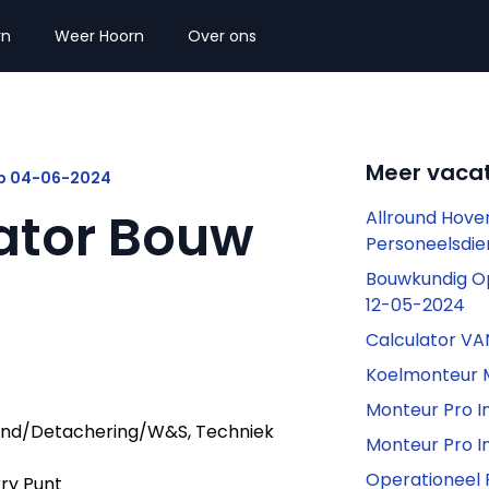
rn
Weer Hoorn
Over ons
Meer vacat
ep 04-06-2024
ator Bouw
Allround Hoven
Personeelsdie
Bouwkundig Op
12-05-2024
Calculator V
Koelmonteur 
Monteur Pro I
end/Detachering/W&S, Techniek
Monteur Pro I
Operationeel
rry Punt