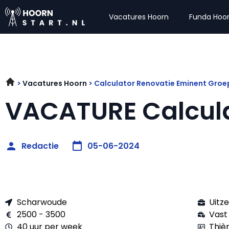
Vacatures Hoorn
Funda Hoo
Vacatures Hoorn
Calculator Renovatie Eminent Gro
VACATURE Calcul
Redactie
05-06-2024
Scharwoude
Uitz
2500 - 3500
Vast
40 uur per week
Thiè