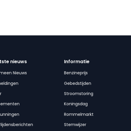
tste nieuws
Informatie
emeen Nieuws
Benzineprijs
meldingen
Gebedstijden
r
Stroomstoring
nementen
Koningsdag
gunningen
Rommelmarkt
lijdensberichten
Stemwijzer