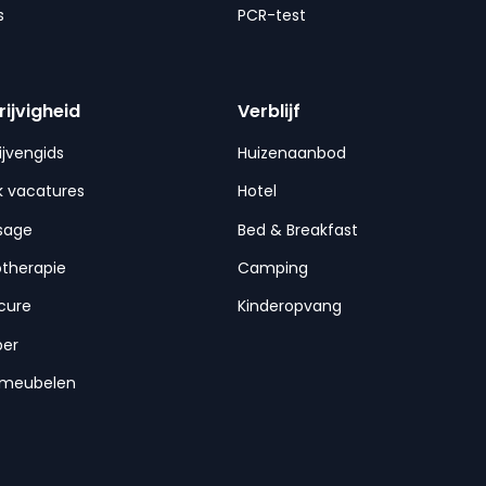
s
PCR-test
rijvigheid
Verblijf
ijvengids
Huizenaanbod
 vacatures
Hotel
sage
Bed & Breakfast
otherapie
Camping
cure
Kinderopvang
per
nmeubelen