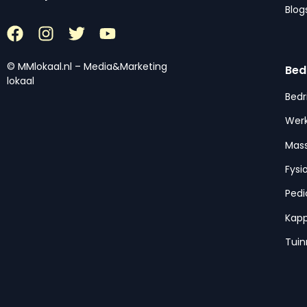
Blog
© MMlokaal.nl – Media&Marketing
Bed
lokaal
Bedr
Werk
Mas
Fysi
Pedi
Kap
Tui