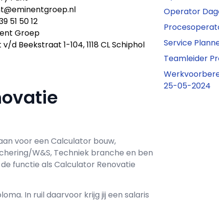
nt@eminentgroep.nl
Operator Dagd
39 51 50 12
Procesoperato
ent Groep
Service Plann
 v/d Beekstraat 1-104, 1118 CL Schiphol
Teamleider Pr
Werkvoorbere
25-05-2024
novatie
aan voor een
Calculator bouw,
Detachering/W&S, Techniek branche en ben
de functie als
Calculator Renovatie
loma. In ruil daarvoor krijg jij een salaris