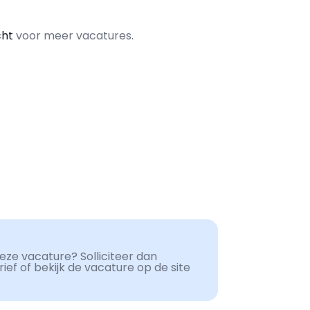
cht
voor meer vacatures.
ze vacature? Solliciteer dan
ef of bekijk de vacature op de site