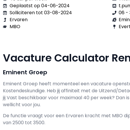
Geplaatst op 04-06-2024
t.pu
Solliciteren tot 03-08-2024
06 - 
Ervaren
Emin
MBO
Evert
Vacature Calculator Re
Eminent Groep
Eminent Groep h
eeft momenteel een vacature openst
Kostendeskundige
. Heb jij affiniteit met de Uitzend/
jij
Vast
beschikbaar voor maximaal
40 per week? Dan is 
wellicht voor jou.
De functie vraagt voor een
Ervaren kracht met
MBO
dip
van
2500
tot
3500.