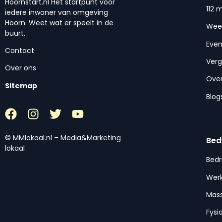
Hoornstart.nl Het startpunt voor
112 
iedere inwoner van omgeving
Hoorn. Weet wat er speelt in de
Wee
buurt.
Eve
Contact
Ver
Over ons
Over
Sitemap
Blog
© MMlokaal.nl – Media&Marketing
Bed
lokaal
Bedr
Werk
Mas
Fysi