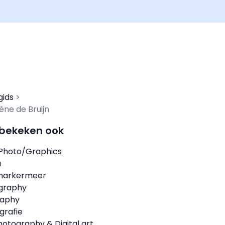
gids
ène de Bruijn
 bekeken ook
 Photo/Graphics
a
markermeer
ography
raphy
grafie
hotography & Digital art