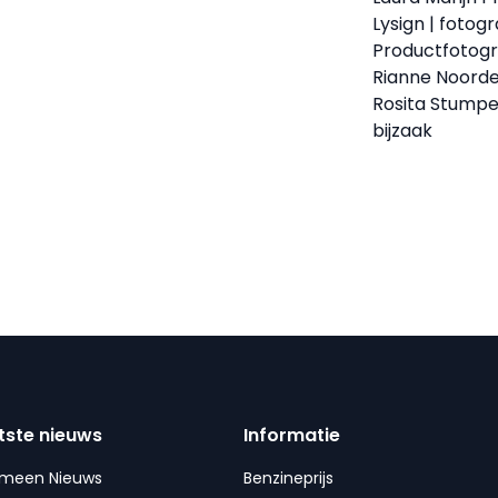
Lysign | fotog
Productfotog
Rianne Noorde
Rosita Stumpe
bijzaak
tste nieuws
Informatie
emeen Nieuws
Benzineprijs