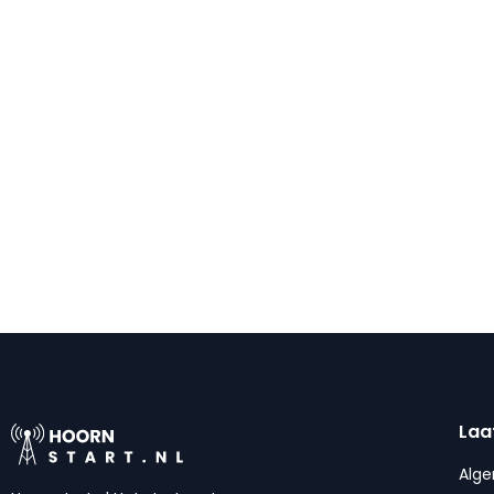
Laa
Alg