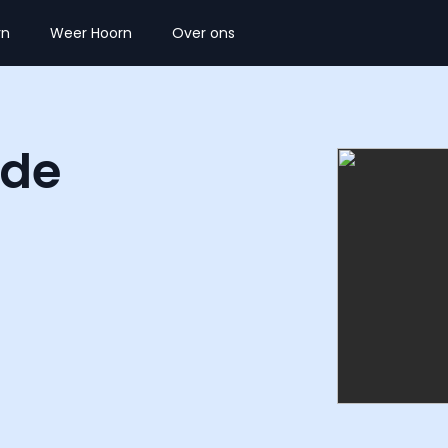
rn
Weer Hoorn
Over ons
 de