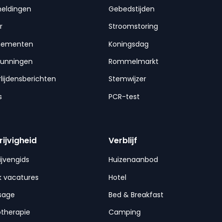
meldingen
Gebedstijden
r
Stroomstoring
nementen
Koningsdag
gunningen
Rommelmarkt
lijdensberichten
Stemwijzer
s
PCR-test
rijvigheid
Verblijf
ijvengids
Huizenaanbod
 vacatures
Hotel
sage
Bed & Breakfast
otherapie
Camping